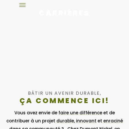
CARRIÈRES
BÂTIR UN AVENIR DURABLE,
ÇA COMMENCE ICI!
Vous avez envie de
faire une différence
et de
contribuer à un projet
durable
,
innovant
et
enraciné
dans sa communauté ? Chez Dumont Nickel, on